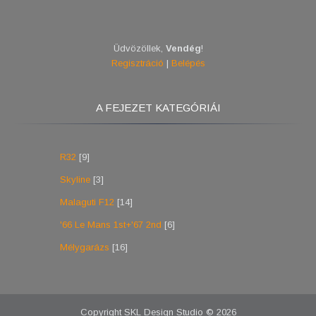
Üdvözöllek
,
Vendég
!
Regisztráció
|
Belépés
A FEJEZET KATEGÓRIÁI
R32
[9]
Skyline
[3]
Malaguti F12
[14]
'66 Le Mans 1st+'67 2nd
[6]
Mélygarázs
[16]
Copyright SKL Design Studio © 2026