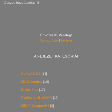
Összes hozzászólás
:
0
Üdvözöllek
,
Vendég
!
Regisztráció
|
Belépés
A FEJEZET KATEGÓRIÁI
SdKfz.251/22
[14]
M2A2 Bradley
[10]
Dicker Max
[17]
PzkPfw VI. B. (WOT)
[13]
MRAP Cougar 6x6
[9]