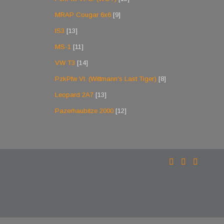
MRAP Cougar 6x6
[9]
IS3
[13]
MS-1
[11]
VW T3
[14]
PzkPfw VI. (Wittmann's Last Tiger)
[8]
Leopard 2A7
[13]
Pazerhaubitze 2000
[12]