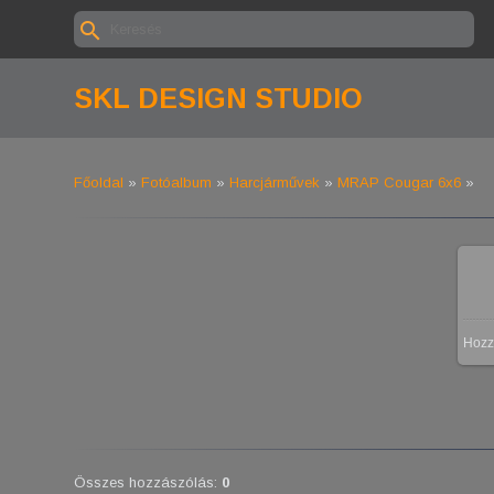
SKL DESIGN STUDIO
Főoldal
»
Fotóalbum
»
Harcjárművek
»
MRAP Cougar 6x6
»
Hozz
Összes hozzászólás
:
0