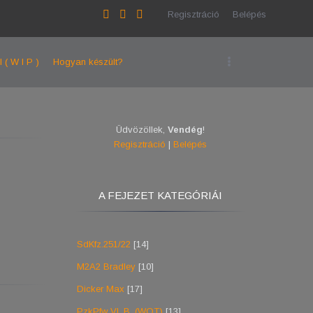
Regisztráció
Belépés
l ( W I P )
Hogyan készült?
Üdvözöllek
,
Vendég
!
Regisztráció
|
Belépés
A FEJEZET KATEGÓRIÁI
SdKfz.251/22
[14]
M2A2 Bradley
[10]
Dicker Max
[17]
PzkPfw VI. B. (WOT)
[13]