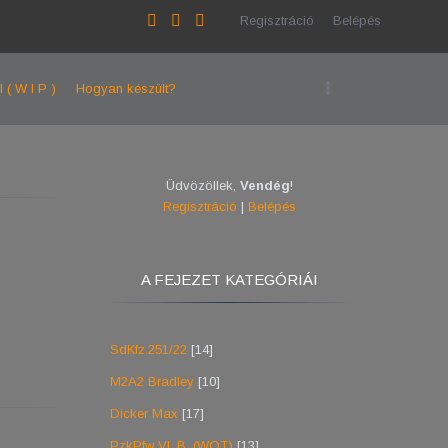
Regisztráció
Belépés
l ( W I P )
Hogyan készült?
Üdvözöllek
,
Vendég
!
Regisztráció
|
Belépés
A FEJEZET KATEGÓRIÁI
SdKfz.251/22
[14]
M2A2 Bradley
[10]
Dicker Max
[17]
PzkPfw VI. B. (WOT)
[13]