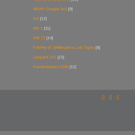
MRAP Cougar 6x6
[9]
IS3
[13]
MS-1
[11]
VW T3
[14]
PzkPfw VI. (Wittmann's Last Tiger)
[8]
Leopard 2A7
[13]
Pazerhaubitze 2000
[12]