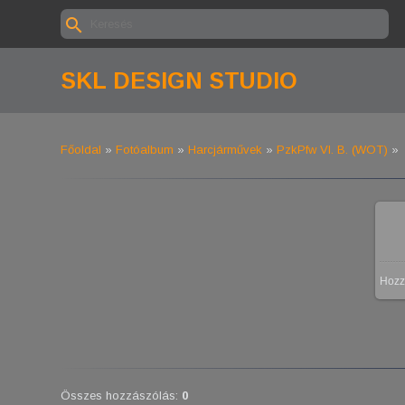
SKL DESIGN STUDIO
Főoldal
»
Fotóalbum
»
Harcjárművek
»
PzkPfw VI. B. (WOT)
»
Hozz
Összes hozzászólás
:
0