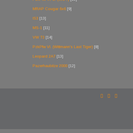
MRAP Cougar 6x6
[9]
IS3
[13]
MS-1
[11]
VW T3
[14]
PzkPfw VI. (Wittmann's Last Tiger)
[8]
Leopard 2A7
[13]
Pazerhaubitze 2000
[12]