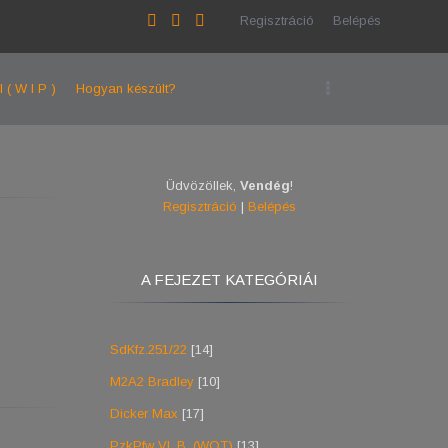
Regisztráció
Belépés
l ( W I P )
Hogyan készült?
Üdvözöllek
,
Vendég
!
Regisztráció
|
Belépés
A FEJEZET KATEGÓRIÁI
SdKfz.251/22
[14]
M2A2 Bradley
[10]
Dicker Max
[17]
PzkPfw VI. B. (WOT)
[13]