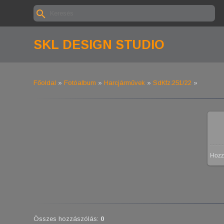
SKL DESIGN STUDIO
Főoldal
»
Fotóalbum
»
Harcjárművek
»
SdKfz.251/22
»
Hozz
Összes hozzászólás
:
0