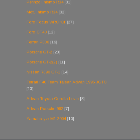
Pennzoil nismo R34
[31]
Motul nismo R34
[32]
Ford Focus WRC '01
[27]
Ford GT40
[12]
Ferrari P330
[16]
Porsche GT-2
[23]
Porsche GT-2(2)
[11]
Nissan R390 GT-1
[14]
Terrari F40 Team Taisan Advan 1995 JGTC
[13]
Advan Toyota Corolla Levin
[8]
Advan Porsche 962
[7]
Yamaha yzr M1 2004
[10]