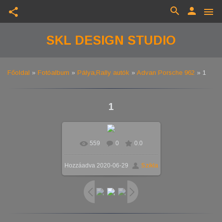
search
person
share
menu
SKL DESIGN STUDIO
Főoldal
»
Fotóalbum
»
Pálya,Rally autók
»
Advan Porsche 962
» 1
1
559
0
0.0
Valós méretben
1290x968
/
Hozzáadva
2020-06-29
Szikla
495.4Kb