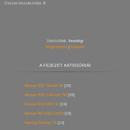
Összes hozzászólás
:
0
Üdvözöllek
,
Vendég
!
Regisztráció
|
Belépés
A FEJEZET KATEGÓRIÁI
Nissan R32 Taisan '92
[26]
Nissan R32 Calsonic '92
[28]
Nissan R32 HKS '92
[24]
Nissan RS turbo DR30
[19]
Racing Skyline '73
[14]