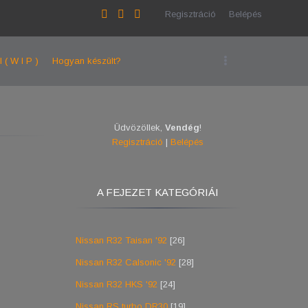
Regisztráció
Belépés
l ( W I P )
Hogyan készült?
Üdvözöllek
,
Vendég
!
Regisztráció
|
Belépés
A FEJEZET KATEGÓRIÁI
Nissan R32 Taisan '92
[26]
Nissan R32 Calsonic '92
[28]
Nissan R32 HKS '92
[24]
Nissan RS turbo DR30
[19]