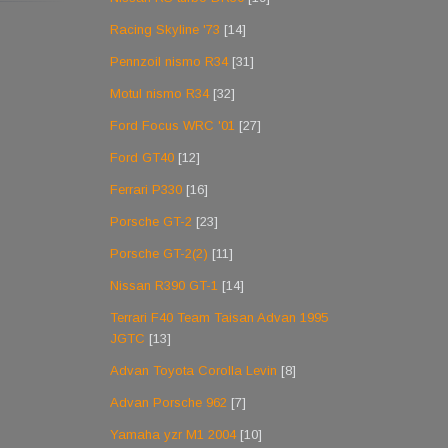
Racing Skyline '73
[14]
Pennzoil nismo R34
[31]
Motul nismo R34
[32]
Ford Focus WRC '01
[27]
Ford GT40
[12]
Ferrari P330
[16]
Porsche GT-2
[23]
Porsche GT-2(2)
[11]
Nissan R390 GT-1
[14]
Terrari F40 Team Taisan Advan 1995
JGTC
[13]
Advan Toyota Corolla Levin
[8]
Advan Porsche 962
[7]
Yamaha yzr M1 2004
[10]