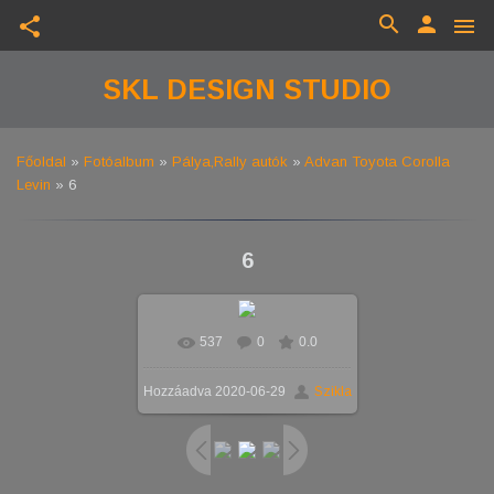
search
person
share
menu
SKL DESIGN STUDIO
Főoldal
»
Fotóalbum
»
Pálya,Rally autók
»
Advan Toyota Corolla
Levin
» 6
6
537
0
0.0
Valós méretben
1290x968
/
Hozzáadva
2020-06-29
Szikla
408.7Kb