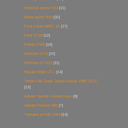
Pennzoil nismo R34
[31]
Motul nismo R34
[32]
Ford Focus WRC '01
[27]
Ford GT40
[12]
Ferrari P330
[16]
Porsche GT-2
[23]
Porsche GT-2(2)
[11]
Nissan R390 GT-1
[14]
Terrari F40 Team Taisan Advan 1995 JGTC
[13]
Advan Toyota Corolla Levin
[8]
Advan Porsche 962
[7]
Yamaha yzr M1 2004
[10]