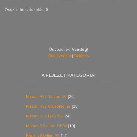
Összes hozzászólás
:
0
Üdvözöllek
,
Vendég
!
Regisztráció
|
Belépés
A FEJEZET KATEGÓRIÁI
Nissan R32 Taisan '92
[26]
Nissan R32 Calsonic '92
[28]
Nissan R32 HKS '92
[24]
Nissan RS turbo DR30
[19]
Racing Skyline '73
[14]