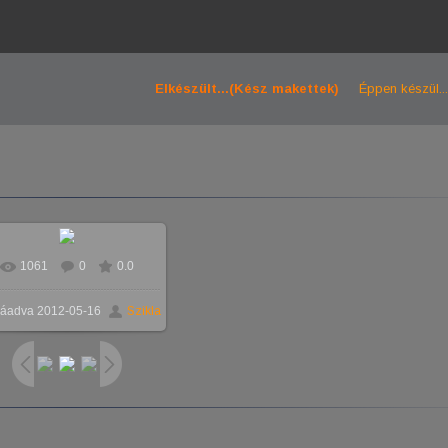
Elkészült...(Kész makettek)
Éppen készül...
1061
0
0.0
áadva
2012-05-16
Szikla