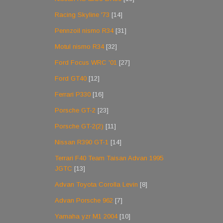
Racing Skyline '73
[14]
Pennzoil nismo R34
[31]
Motul nismo R34
[32]
Ford Focus WRC '01
[27]
Ford GT40
[12]
Ferrari P330
[16]
Porsche GT-2
[23]
Porsche GT-2(2)
[11]
Nissan R390 GT-1
[14]
Terrari F40 Team Taisan Advan 1995
JGTC
[13]
Advan Toyota Corolla Levin
[8]
Advan Porsche 962
[7]
Yamaha yzr M1 2004
[10]