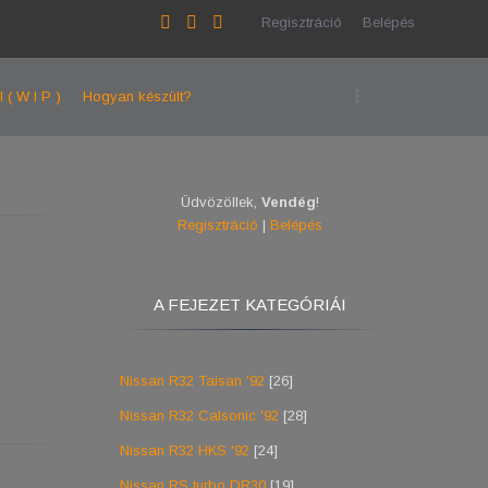
Regisztráció
Belépés
l ( W I P )
Hogyan készült?
Üdvözöllek
,
Vendég
!
Regisztráció
|
Belépés
A FEJEZET KATEGÓRIÁI
Nissan R32 Taisan '92
[26]
Nissan R32 Calsonic '92
[28]
Nissan R32 HKS '92
[24]
Nissan RS turbo DR30
[19]