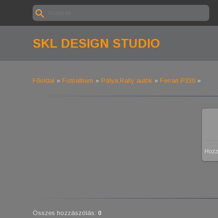
SKL DESIGN STUDIO
Főoldal
»
Fotóalbum
»
Pálya,Rally autók
»
Ferrari P330
»
Hozz
Összes hozzászólás
:
0