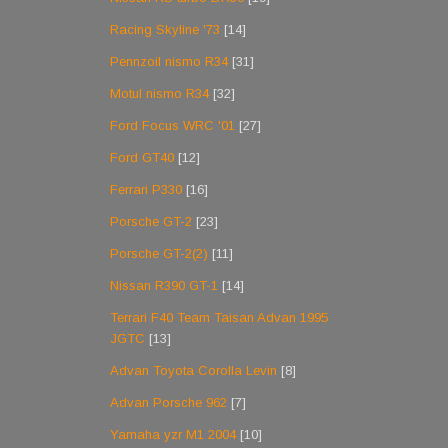
Racing Skyline '73
[14]
Pennzoil nismo R34
[31]
Motul nismo R34
[32]
Ford Focus WRC '01
[27]
Ford GT40
[12]
Ferrari P330
[16]
Porsche GT-2
[23]
Porsche GT-2(2)
[11]
Nissan R390 GT-1
[14]
Terrari F40 Team Taisan Advan 1995
JGTC
[13]
Advan Toyota Corolla Levin
[8]
Advan Porsche 962
[7]
Yamaha yzr M1 2004
[10]