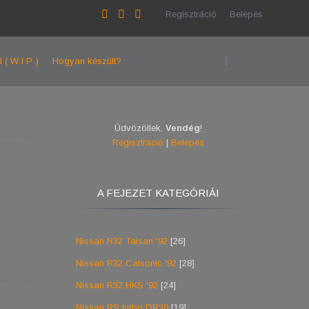
Regisztráció
Belépés
l ( W I P )
Hogyan készült?
Üdvözöllek
,
Vendég
!
Regisztráció
|
Belépés
A FEJEZET KATEGÓRIÁI
Nissan R32 Taisan '92
[26]
Nissan R32 Calsonic '92
[28]
Nissan R32 HKS '92
[24]
Nissan RS turbo DR30
[19]