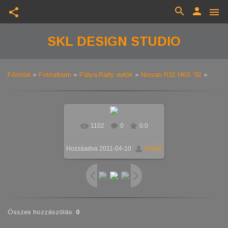
search
person
share
menu
SKL DESIGN STUDIO
Főoldal
»
Fotóalbum
»
Pálya,Rally autók
»
Nissan R32 HKS '92
»
1102
0
0.0
Hozzáadva
2011-04-10
Szikla
Összes hozzászólás
:
0