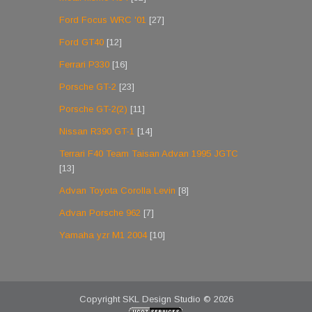
Ford Focus WRC '01
[27]
Ford GT40
[12]
Ferrari P330
[16]
Porsche GT-2
[23]
Porsche GT-2(2)
[11]
Nissan R390 GT-1
[14]
Terrari F40 Team Taisan Advan 1995 JGTC
[13]
Advan Toyota Corolla Levin
[8]
Advan Porsche 962
[7]
Yamaha yzr M1 2004
[10]
Copyright SKL Design Studio © 2026