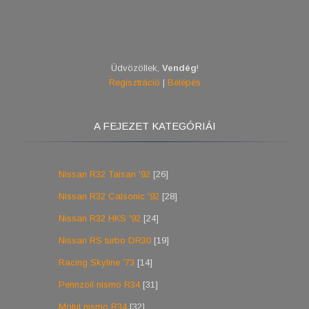
Üdvözöllek
,
Vendég
!
Regisztráció
|
Belépés
A FEJEZET KATEGÓRIÁI
Nissan R32 Taisan '92
[26]
Nissan R32 Calsonic '92
[28]
Nissan R32 HKS '92
[24]
Nissan RS turbo DR30
[19]
Racing Skyline '73
[14]
Pennzoil nismo R34
[31]
Motul nismo R34
[32]