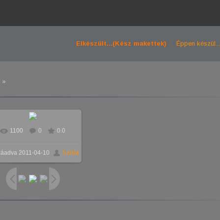
Elkészült...(Kész makettek)
Éppen készül...
»
1100
0
0.0
záadva
2011-04-10
Szikla