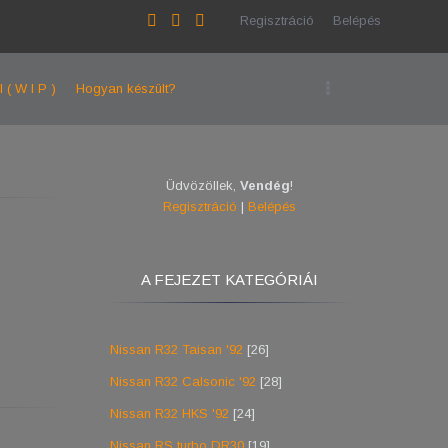
Regisztráció
Belépés
l ( W I P )
Hogyan készült?
Üdvözöllek
,
Vendég
!
Regisztráció
|
Belépés
A FEJEZET KATEGÓRIÁI
Nissan R32 Taisan '92
[26]
Nissan R32 Calsonic '92
[28]
Nissan R32 HKS '92
[24]
Nissan RS turbo DR30
[19]