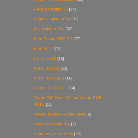
Racing Skyline '73
[14]
Pennzoil nismo R34
[31]
Motul nismo R34
[32]
Ford Focus WRC '01
[27]
Ford GT40
[12]
Ferrari P330
[16]
Porsche GT-2
[23]
Porsche GT-2(2)
[11]
Nissan R390 GT-1
[14]
Terrari F40 Team Taisan Advan 1995
JGTC
[13]
Advan Toyota Corolla Levin
[8]
Advan Porsche 962
[7]
Yamaha yzr M1 2004
[10]