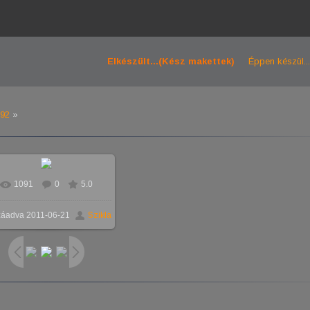
Elkészült...(Kész makettek)
Éppen készül...
'92
»
1091
0
5.0
záadva
2011-06-21
Szikla