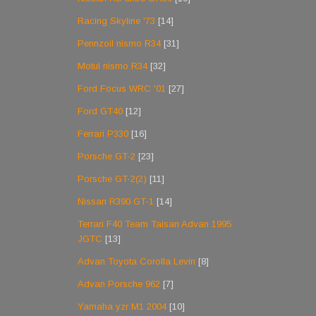
Racing Skyline '73
[14]
Pennzoil nismo R34
[31]
Motul nismo R34
[32]
Ford Focus WRC '01
[27]
Ford GT40
[12]
Ferrari P330
[16]
Porsche GT-2
[23]
Porsche GT-2(2)
[11]
Nissan R390 GT-1
[14]
Terrari F40 Team Taisan Advan 1995
JGTC
[13]
Advan Toyota Corolla Levin
[8]
Advan Porsche 962
[7]
Yamaha yzr M1 2004
[10]