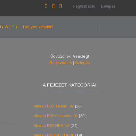
Regisztráció
Belépés
l ( W I P )
Hogyan készült?
Üdvözöllek
,
Vendég
!
Regisztráció
|
Belépés
A FEJEZET KATEGÓRIÁI
Nissan R32 Taisan '92
[26]
Nissan R32 Calsonic '92
[28]
Nissan R32 HKS '92
[24]
Nissan RS turbo DR30
[19]