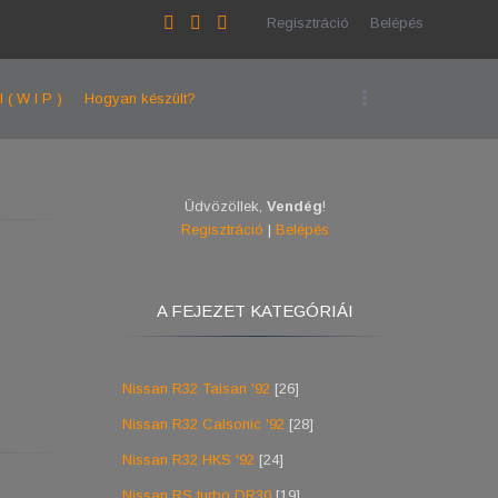
Regisztráció
Belépés
l ( W I P )
Hogyan készült?
Üdvözöllek
,
Vendég
!
Regisztráció
|
Belépés
A FEJEZET KATEGÓRIÁI
Nissan R32 Taisan '92
[26]
Nissan R32 Calsonic '92
[28]
Nissan R32 HKS '92
[24]
Nissan RS turbo DR30
[19]