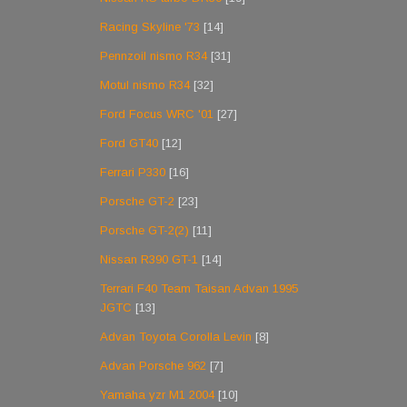
Racing Skyline '73
[14]
Pennzoil nismo R34
[31]
Motul nismo R34
[32]
Ford Focus WRC '01
[27]
Ford GT40
[12]
Ferrari P330
[16]
Porsche GT-2
[23]
Porsche GT-2(2)
[11]
Nissan R390 GT-1
[14]
Terrari F40 Team Taisan Advan 1995
JGTC
[13]
Advan Toyota Corolla Levin
[8]
Advan Porsche 962
[7]
Yamaha yzr M1 2004
[10]