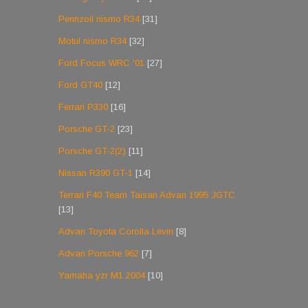
Pennzoil nismo R34
[31]
Motul nismo R34
[32]
Ford Focus WRC '01
[27]
Ford GT40
[12]
Ferrari P330
[16]
Porsche GT-2
[23]
Porsche GT-2(2)
[11]
Nissan R390 GT-1
[14]
Terrari F40 Team Taisan Advan 1995 JGTC
[13]
Advan Toyota Corolla Levin
[8]
Advan Porsche 962
[7]
Yamaha yzr M1 2004
[10]