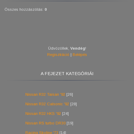
Összes hozzászólás
:
0
Üdvözöllek
,
Vendég
!
Regisztráció
|
Belépés
A FEJEZET KATEGÓRIÁI
Nissan R32 Taisan '92
[26]
Nissan R32 Calsonic '92
[28]
Nissan R32 HKS '92
[24]
Nissan RS turbo DR30
[19]
Racing Skyline '73
[14]