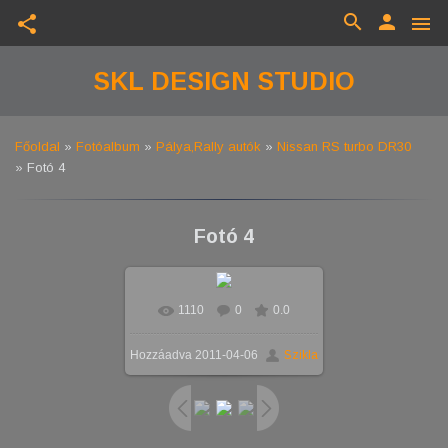
search
person
share
menu
SKL DESIGN STUDIO
Főoldal
»
Fotóalbum
»
Pálya,Rally autók
»
Nissan RS turbo DR30
» Fotó 4
Fotó 4
1110
0
0.0
Hozzáadva
2011-04-06
Szikla