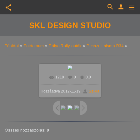
search
person
share
menu
SKL DESIGN STUDIO
Főoldal
»
Fotóalbum
»
Pálya,Rally autók
»
Pennzoil nismo R34
»
1219
0
0.0
Valós méretben
1024x768
/
Hozzáadva
2012-11-19
Szikla
255.0Kb
Összes hozzászólás
:
0