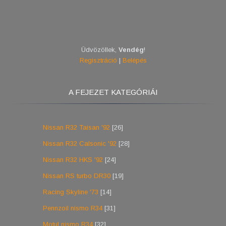
Üdvözöllek
,
Vendég
!
Regisztráció
|
Belépés
A FEJEZET KATEGÓRIÁI
Nissan R32 Taisan '92
[26]
Nissan R32 Calsonic '92
[28]
Nissan R32 HKS '92
[24]
Nissan RS turbo DR30
[19]
Racing Skyline '73
[14]
Pennzoil nismo R34
[31]
Motul nismo R34
[32]