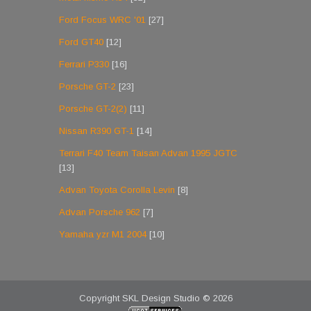
Ford Focus WRC '01
[27]
Ford GT40
[12]
Ferrari P330
[16]
Porsche GT-2
[23]
Porsche GT-2(2)
[11]
Nissan R390 GT-1
[14]
Terrari F40 Team Taisan Advan 1995 JGTC
[13]
Advan Toyota Corolla Levin
[8]
Advan Porsche 962
[7]
Yamaha yzr M1 2004
[10]
Copyright SKL Design Studio © 2026