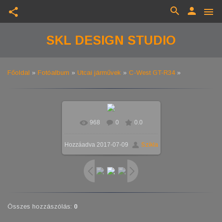
search
person
share
menu
SKL DESIGN STUDIO
Főoldal
»
Fotóalbum
»
Utcai járművek
»
C-West GT-R34
»
968
0
0.0
Valós méretben
1024x576
/
Hozzáadva
2017-07-09
Szikla
253.4Kb
Összes hozzászólás
:
0