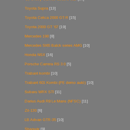
Toyota Supra
[13]
Toyota Celica 2000 GT-R
[15]
Toyota 2000 GT '67
[19]
Mercedes 190
[8]
Mercedes Sl65 Balck series AMG
[10]
Honda NSX
[16]
Porsche Carrera RS 3.0
[5]
Trabant kombi
[10]
Trabant 601 Kombi (PE demo autó)
[10]
Subaru WRX STI
[11]
Darius Audi R8 Le Mans (NFSC)
[11]
Zil-130
[6]
LB Advan GTR-35
[10]
Shaguár
[9]