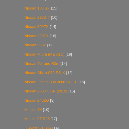
Nissan 180 SX
[15]
Nissan 280Z-T
[10]
Nissan 300ZX
[14]
Nissan 300ZX
[16]
Nissan 350Z
[12]
Nissan Micra (March 1)
[19]
Nissan Terrano R3m
[14]
Nissan Silvia S12 RS-X
[18]
Nissan Cedric 330 2000 SGL-E
[15]
Nissan 2000 GT-R (2019)
[15]
Nissan 240ZG
[8]
Mine's r34
[10]
Mine's GT-R35
[17]
C-West GT-R34
[14]