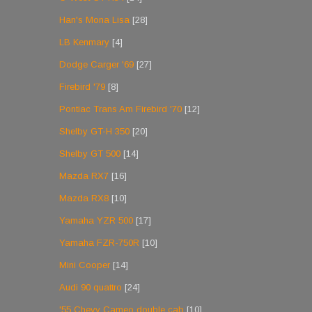
Han's Mona Lisa
[28]
LB Kenmary
[4]
Dodge Carger '69
[27]
Firebird '79
[8]
Pontiac Trans Am Firebird '70
[12]
Shelby GT-H 350
[20]
Shelby GT 500
[14]
Mazda RX7
[16]
Mazda RX8
[10]
Yamaha YZR 500
[17]
Yamaha FZR-750R
[10]
Mini Cooper
[14]
Audi 90 quattro
[24]
'55 Chevy Cameo double cab
[10]