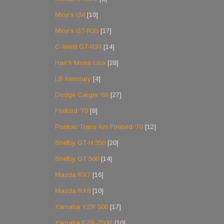
Mine's r34
[10]
Mine's GT-R35
[17]
C-West GT-R34
[14]
Han's Mona Lisa
[28]
LB Kenmary
[4]
Dodge Carger '69
[27]
Firebird '79
[8]
Pontiac Trans Am Firebird '70
[12]
Shelby GT-H 350
[20]
Shelby GT 500
[14]
Mazda RX7
[16]
Mazda RX8
[10]
Yamaha YZR 500
[17]
Yamaha FZR-750R
[10]