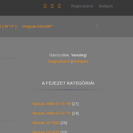
Regisztráció
Belépés
l ( W I P )
Hogyan készült?
Üdvözöllek
,
Vendég
!
Regisztráció
|
Belépés
A FEJEZET KATEGÓRIÁI
Nissan 2000 GT-R '69
[27]
Nissan 2000 GT-R '73
[24]
Nissan GT-R32
[26]
Nissan GT-R33
[23]