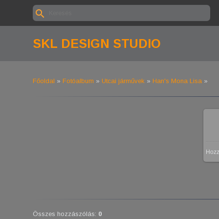
SKL DESIGN STUDIO
Főoldal
»
Fotóalbum
»
Utcai járművek
»
Han's Mona Lisa
»
Hoz
Összes hozzászólás
:
0