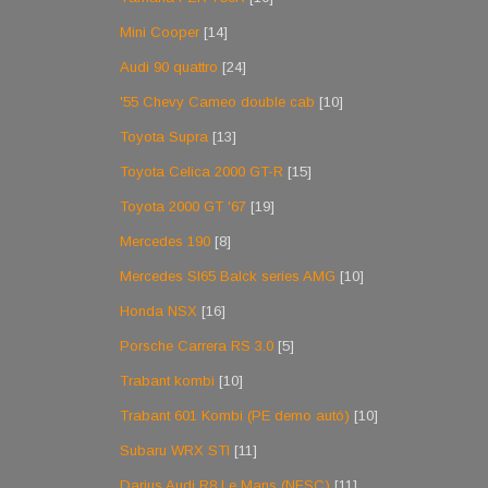
Mini Cooper
[14]
Audi 90 quattro
[24]
'55 Chevy Cameo double cab
[10]
Toyota Supra
[13]
Toyota Celica 2000 GT-R
[15]
Toyota 2000 GT '67
[19]
Mercedes 190
[8]
Mercedes Sl65 Balck series AMG
[10]
Honda NSX
[16]
Porsche Carrera RS 3.0
[5]
Trabant kombi
[10]
Trabant 601 Kombi (PE demo autó)
[10]
Subaru WRX STI
[11]
Darius Audi R8 Le Mans (NFSC)
[11]