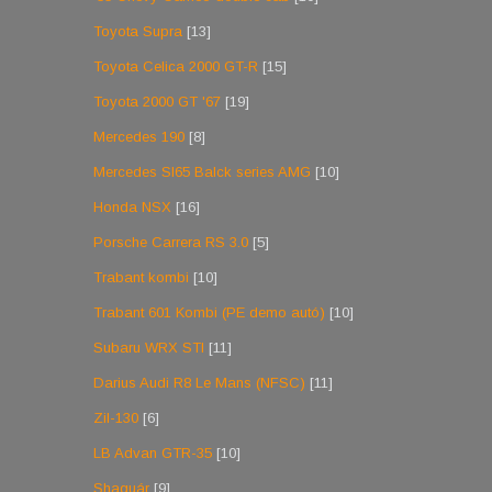
Toyota Supra
[13]
Toyota Celica 2000 GT-R
[15]
Toyota 2000 GT '67
[19]
Mercedes 190
[8]
Mercedes Sl65 Balck series AMG
[10]
Honda NSX
[16]
Porsche Carrera RS 3.0
[5]
Trabant kombi
[10]
Trabant 601 Kombi (PE demo autó)
[10]
Subaru WRX STI
[11]
Darius Audi R8 Le Mans (NFSC)
[11]
Zil-130
[6]
LB Advan GTR-35
[10]
Shaguár
[9]