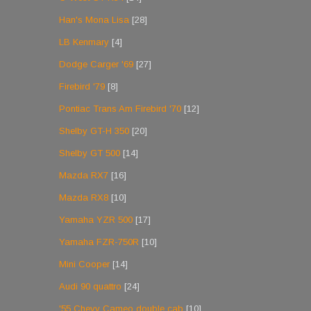
Han's Mona Lisa
[28]
LB Kenmary
[4]
Dodge Carger '69
[27]
Firebird '79
[8]
Pontiac Trans Am Firebird '70
[12]
Shelby GT-H 350
[20]
Shelby GT 500
[14]
Mazda RX7
[16]
Mazda RX8
[10]
Yamaha YZR 500
[17]
Yamaha FZR-750R
[10]
Mini Cooper
[14]
Audi 90 quattro
[24]
'55 Chevy Cameo double cab
[10]