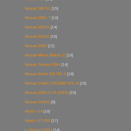
Nissan 180 SX
[15]
Nissan 280Z-T
[10]
Nissan 300ZX
[14]
Nissan 300ZX
[16]
Nissan 350Z
[12]
Nissan Micra (March 1)
[19]
Nissan Terrano R3m
[14]
Nissan Silvia S12 RS-X
[18]
Nissan Cedric 330 2000 SGL-E
[15]
Nissan 2000 GT-R (2019)
[15]
Nissan 240ZG
[8]
Mine's r34
[10]
Mine's GT-R35
[17]
C-West GT-R34
[14]