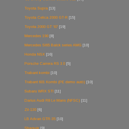
Toyota Supra
[13]
Toyota Celica 2000 GT-R
[15]
Toyota 2000 GT '67
[19]
Mercedes 190
[8]
Mercedes Sl65 Balck series AMG
[10]
Honda NSX
[16]
Porsche Carrera RS 3.0
[5]
Trabant kombi
[10]
Trabant 601 Kombi (PE demo autó)
[10]
Subaru WRX STI
[11]
Darius Audi R8 Le Mans (NFSC)
[11]
Zil-130
[6]
LB Advan GTR-35
[10]
Shaguár
[9]