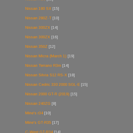
Nissan 180 SX
[15]
Nissan 280Z-T
[10]
Nissan 300ZX
[14]
Nissan 300ZX
[16]
Nissan 350Z
[12]
Nissan Micra (March 1)
[19]
Nissan Terrano R3m
[14]
Nissan Silvia S12 RS-X
[18]
Nissan Cedric 330 2000 SGL-E
[15]
Nissan 2000 GT-R (2019)
[15]
Nissan 240ZG
[8]
Mine's r34
[10]
Mine's GT-R35
[17]
C-West GT-R34
[14]