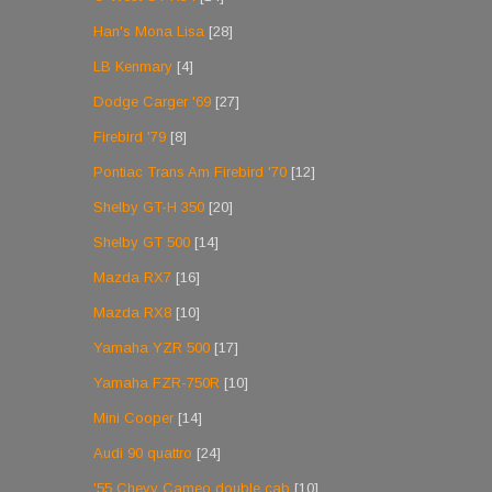
Han's Mona Lisa
[28]
LB Kenmary
[4]
Dodge Carger '69
[27]
Firebird '79
[8]
Pontiac Trans Am Firebird '70
[12]
Shelby GT-H 350
[20]
Shelby GT 500
[14]
Mazda RX7
[16]
Mazda RX8
[10]
Yamaha YZR 500
[17]
Yamaha FZR-750R
[10]
Mini Cooper
[14]
Audi 90 quattro
[24]
'55 Chevy Cameo double cab
[10]