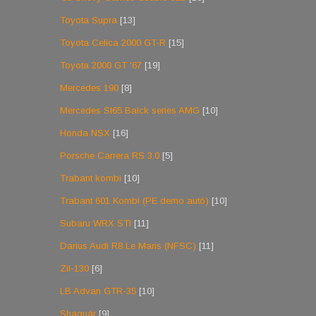
Toyota Supra
[13]
Toyota Celica 2000 GT-R
[15]
Toyota 2000 GT '67
[19]
Mercedes 190
[8]
Mercedes Sl65 Balck series AMG
[10]
Honda NSX
[16]
Porsche Carrera RS 3.0
[5]
Trabant kombi
[10]
Trabant 601 Kombi (PE demo autó)
[10]
Subaru WRX STI
[11]
Darius Audi R8 Le Mans (NFSC)
[11]
Zil-130
[6]
LB Advan GTR-35
[10]
Shaguár
[9]