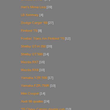
Han's Mona Lisa
[28]
LB Kenmary
[4]
Dodge Carger '69
[27]
Firebird '79
[8]
Pontiac Trans Am Firebird '70
[12]
Shelby GT-H 350
[20]
Shelby GT 500
[14]
Mazda RX7
[16]
Mazda RX8
[10]
Yamaha YZR 500
[17]
Yamaha FZR-750R
[10]
Mini Cooper
[14]
Audi 90 quattro
[24]
'55 Chevy Cameo double cab
[10]