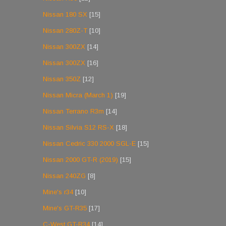
Nissan 180 SX
[15]
Nissan 280Z-T
[10]
Nissan 300ZX
[14]
Nissan 300ZX
[16]
Nissan 350Z
[12]
Nissan Micra (March 1)
[19]
Nissan Terrano R3m
[14]
Nissan Silvia S12 RS-X
[18]
Nissan Cedric 330 2000 SGL-E
[15]
Nissan 2000 GT-R (2019)
[15]
Nissan 240ZG
[8]
Mine's r34
[10]
Mine's GT-R35
[17]
C-West GT-R34
[14]