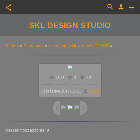
search
person
share
menu
SKL DESIGN STUDIO
Főoldal
»
Fotóalbum
»
Utcai járművek
»
Mine's GT-R35
»
1163
0
0.0
Valós méretben
1024x576
/
Hozzáadva
2015-12-21
Szikla
218.7Kb
Összes hozzászólás
:
0