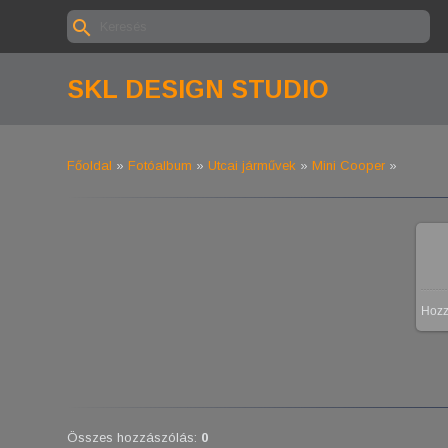
SKL DESIGN STUDIO
Főoldal
»
Fotóalbum
»
Utcai járművek
»
Mini Cooper
»
Hoz
Összes hozzászólás
:
0