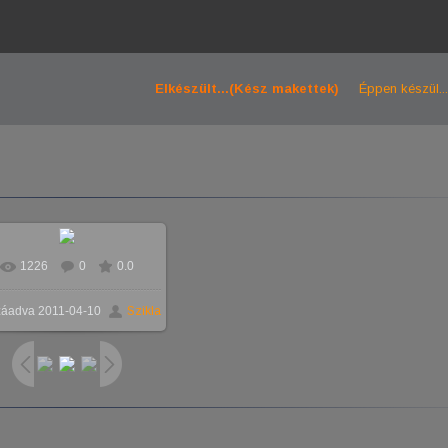
Elkészült...(Kész makettek)
Éppen készül...
1226
0
0.0
záadva
2011-04-10
Szikla