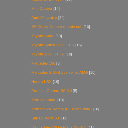
Mini Cooper
[14]
Audi 90 quattro
[24]
'55 Chevy Cameo double cab
[10]
Toyota Supra
[13]
Toyota Celica 2000 GT-R
[15]
Toyota 2000 GT '67
[19]
Mercedes 190
[8]
Mercedes Sl65 Balck series AMG
[10]
Honda NSX
[16]
Porsche Carrera RS 3.0
[5]
Trabant kombi
[10]
Trabant 601 Kombi (PE demo autó)
[10]
Subaru WRX STI
[11]
Darius Audi R8 Le Mans (NFSC)
[11]