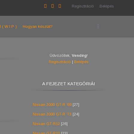
Regisztráció
Belépés
l ( W I P )
Hogyan készült?
Üdvözöllek
,
Vendég
!
Regisztráció
|
Belépés
A FEJEZET KATEGÓRIÁI
Nissan 2000 GT-R '69
[27]
Nissan 2000 GT-R '73
[24]
Nissan GT-R32
[26]
Nissan GT-R33
[23]