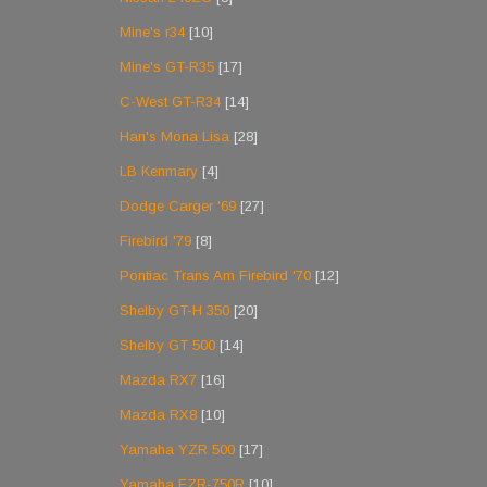
Mine's r34
[10]
Mine's GT-R35
[17]
C-West GT-R34
[14]
Han's Mona Lisa
[28]
LB Kenmary
[4]
Dodge Carger '69
[27]
Firebird '79
[8]
Pontiac Trans Am Firebird '70
[12]
Shelby GT-H 350
[20]
Shelby GT 500
[14]
Mazda RX7
[16]
Mazda RX8
[10]
Yamaha YZR 500
[17]
Yamaha FZR-750R
[10]