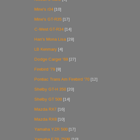
Mine's r34
[10]
Mine's GT-R35
[17]
C-West GT-R34
[14]
Han's Mona Lisa
[28]
LB Kenmary
[4]
Dodge Carger '69
[27]
Firebird '79
[8]
Pontiac Trans Am Firebird '70
[12]
Shelby GT-H 350
[20]
Shelby GT 500
[14]
Mazda RX7
[16]
Mazda RX8
[10]
Yamaha YZR 500
[17]
Yamaha FZR-750R
[10]