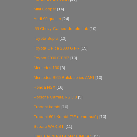
Mini Cooper
[14]
Audi 90 quattro
[24]
'55 Chevy Cameo double cab
[10]
Toyota Supra
[13]
Toyota Celica 2000 GT-R
[15]
Toyota 2000 GT '67
[19]
Mercedes 190
[8]
Mercedes Sl65 Balck series AMG
[10]
Honda NSX
[16]
Porsche Carrera RS 3.0
[5]
Trabant kombi
[10]
Trabant 601 Kombi (PE demo autó)
[10]
Subaru WRX STI
[11]
Darius Audi R8 Le Mans (NFSC)
[11]