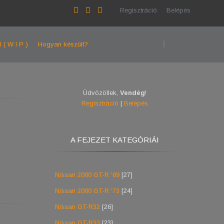
Regisztráció
Belépés
l ( W I P )
Hogyan készült?
Üdvözöllek
,
Vendég
!
Regisztráció
|
Belépés
A FEJEZET KATEGÓRIÁI
Nissan 2000 GT-R '69
[27]
Nissan 2000 GT-R '73
[24]
Nissan GT-R32
[26]
Nissan GT-R33
[23]