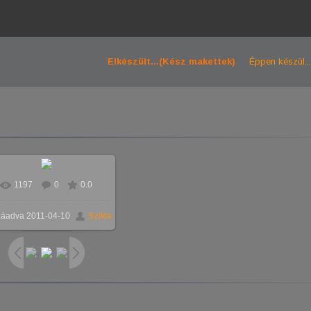
Elkészült...(Kész makettek)
Éppen készül...
1197
0
0.0
záadva
2011-04-10
Szikla