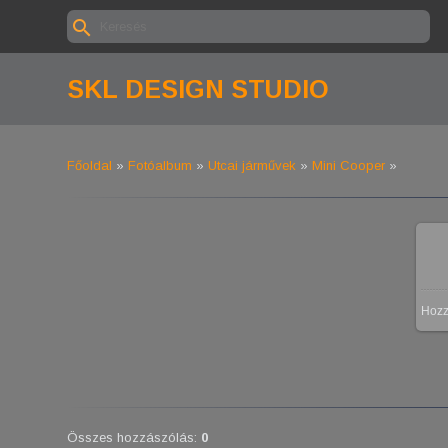
SKL DESIGN STUDIO
Főoldal
»
Fotóalbum
»
Utcai járművek
»
Mini Cooper
»
Hoz
Összes hozzászólás
:
0