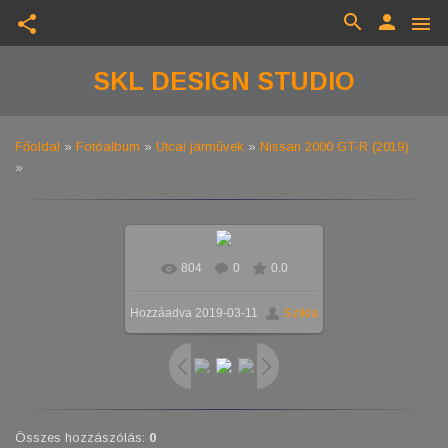
search
person
share
menu
SKL DESIGN STUDIO
Főoldal
»
Fotóalbum
»
Utcai járművek
»
Nissan 2000 GT-R (2019)
»
804
0
0.0
Valós méretben
1024x576
/
Hozzáadva
2019-03-11
Szikla
160.3Kb
Összes hozzászólás
:
0