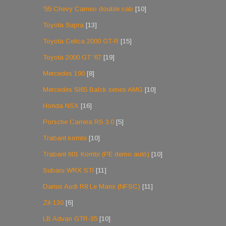
'55 Chevy Cameo double cab
[10]
Toyota Supra
[13]
Toyota Celica 2000 GT-R
[15]
Toyota 2000 GT '67
[19]
Mercedes 190
[8]
Mercedes Sl65 Balck series AMG
[10]
Honda NSX
[16]
Porsche Carrera RS 3.0
[5]
Trabant kombi
[10]
Trabant 601 Kombi (PE demo autó)
[10]
Subaru WRX STI
[11]
Darius Audi R8 Le Mans (NFSC)
[11]
Zil-130
[6]
LB Advan GTR-35
[10]