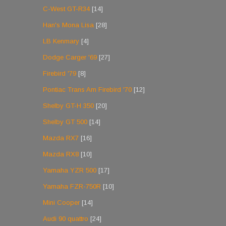
C-West GT-R34
[14]
Han's Mona Lisa
[28]
LB Kenmary
[4]
Dodge Carger '69
[27]
Firebird '79
[8]
Pontiac Trans Am Firebird '70
[12]
Shelby GT-H 350
[20]
Shelby GT 500
[14]
Mazda RX7
[16]
Mazda RX8
[10]
Yamaha YZR 500
[17]
Yamaha FZR-750R
[10]
Mini Cooper
[14]
Audi 90 quattro
[24]