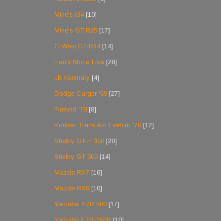
Mine's r34
[10]
Mine's GT-R35
[17]
C-West GT-R34
[14]
Han's Mona Lisa
[28]
LB Kenmary
[4]
Dodge Carger '69
[27]
Firebird '79
[8]
Pontiac Trans Am Firebird '70
[12]
Shelby GT-H 350
[20]
Shelby GT 500
[14]
Mazda RX7
[16]
Mazda RX8
[10]
Yamaha YZR 500
[17]
Yamaha FZR-750R
[10]