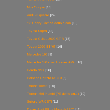
Mini Cooper
[14]
Audi 90 quattro
[24]
'55 Chevy Cameo double cab
[10]
Toyota Supra
[13]
Toyota Celica 2000 GT-R
[15]
Toyota 2000 GT '67
[19]
Mercedes 190
[8]
Mercedes Sl65 Balck series AMG
[10]
Honda NSX
[16]
Porsche Carrera RS 3.0
[5]
Trabant kombi
[10]
Trabant 601 Kombi (PE demo autó)
[10]
Subaru WRX STI
[11]
Darius Audi R8 Le Mans (NFSC)
[11]