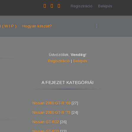
Regisztráció
Belépés
l ( W I P )
Hogyan készült?
Üdvözöllek
,
Vendég
!
Regisztráció
|
Belépés
A FEJEZET KATEGÓRIÁI
Nissan 2000 GT-R '69
[27]
Nissan 2000 GT-R '73
[24]
Nissan GT-R32
[26]
Nissan GT-R33
[23]