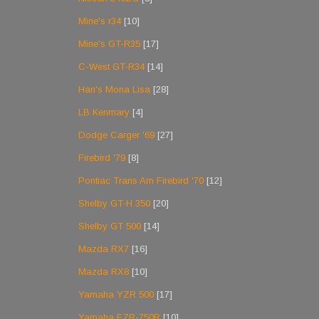
Mine's r34
[10]
Mine's GT-R35
[17]
C-West GT-R34
[14]
Han's Mona Lisa
[28]
LB Kenmary
[4]
Dodge Carger '69
[27]
Firebird '79
[8]
Pontiac Trans Am Firebird '70
[12]
Shelby GT-H 350
[20]
Shelby GT 500
[14]
Mazda RX7
[16]
Mazda RX8
[10]
Yamaha YZR 500
[17]
Yamaha FZR-750R
[10]