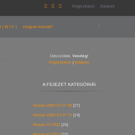
Regisztráció
Belépés
l ( W I P )
Hogyan készült?
Üdvözöllek
,
Vendég
!
Regisztráció
|
Belépés
A FEJEZET KATEGÓRIÁI
Nissan 2000 GT-R '69
[27]
Nissan 2000 GT-R '73
[24]
Nissan GT-R32
[26]
Nissan GT-R33
[23]