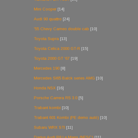
Mini Cooper
[14]
Audi 90 quattro
[24]
'55 Chevy Cameo double cab
[10]
Toyota Supra
[13]
Toyota Celica 2000 GT-R
[15]
Toyota 2000 GT '67
[19]
Mercedes 190
[8]
Mercedes Sl65 Balck series AMG
[10]
Honda NSX
[16]
Porsche Carrera RS 3.0
[5]
Trabant kombi
[10]
Trabant 601 Kombi (PE demo autó)
[10]
Subaru WRX STI
[11]
Darius Audi R8 Le Mans (NFSC)
[11]