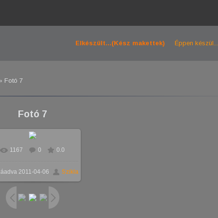
Elkészült...(Kész makettek)
Éppen készül...
 Fotó 7
Fotó 7
1167
0
0.0
záadva
2011-04-06
Szikla