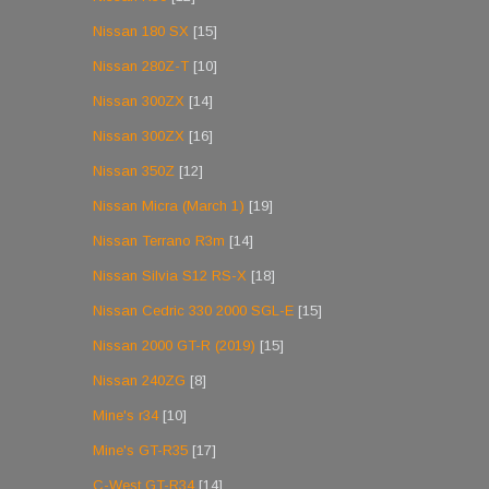
Nissan 180 SX
[15]
Nissan 280Z-T
[10]
Nissan 300ZX
[14]
Nissan 300ZX
[16]
Nissan 350Z
[12]
Nissan Micra (March 1)
[19]
Nissan Terrano R3m
[14]
Nissan Silvia S12 RS-X
[18]
Nissan Cedric 330 2000 SGL-E
[15]
Nissan 2000 GT-R (2019)
[15]
Nissan 240ZG
[8]
Mine's r34
[10]
Mine's GT-R35
[17]
C-West GT-R34
[14]