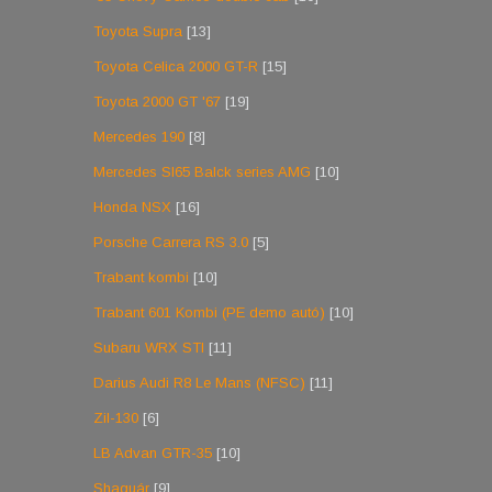
Toyota Supra
[13]
Toyota Celica 2000 GT-R
[15]
Toyota 2000 GT '67
[19]
Mercedes 190
[8]
Mercedes Sl65 Balck series AMG
[10]
Honda NSX
[16]
Porsche Carrera RS 3.0
[5]
Trabant kombi
[10]
Trabant 601 Kombi (PE demo autó)
[10]
Subaru WRX STI
[11]
Darius Audi R8 Le Mans (NFSC)
[11]
Zil-130
[6]
LB Advan GTR-35
[10]
Shaguár
[9]