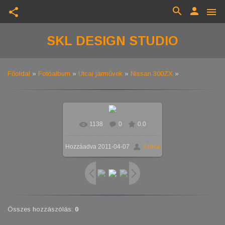
search
person
share
menu
SKL DESIGN STUDIO
Főoldal
»
Fotóalbum
»
Utcai járművek
»
Nissan 300ZX
»
1138
0
0.0
Hozzáadva
2011-04-07
Szikla
Összes hozzászólás
:
0