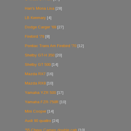
Han's Mona Lisa
[28]
LB Kenmary
[4]
Dodge Carger '69
[27]
Firebird '79
[8]
Pontiac Trans Am Firebird '70
[12]
Shelby GT-H 350
[20]
Shelby GT 500
[14]
Mazda RX7
[16]
Mazda RX8
[10]
Yamaha YZR 500
[17]
Yamaha FZR-750R
[10]
Mini Cooper
[14]
Audi 90 quattro
[24]
'55 Chevy Cameo double cab
[10]