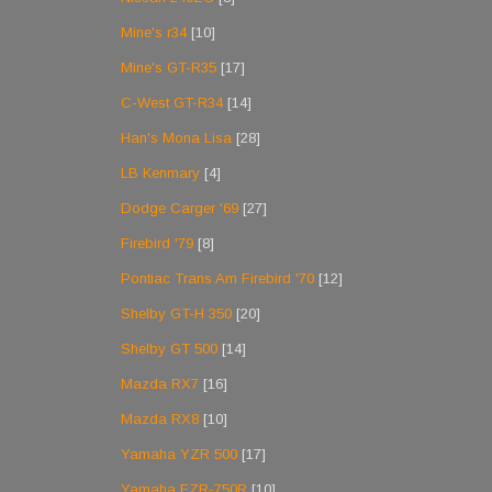
Mine's r34
[10]
Mine's GT-R35
[17]
C-West GT-R34
[14]
Han's Mona Lisa
[28]
LB Kenmary
[4]
Dodge Carger '69
[27]
Firebird '79
[8]
Pontiac Trans Am Firebird '70
[12]
Shelby GT-H 350
[20]
Shelby GT 500
[14]
Mazda RX7
[16]
Mazda RX8
[10]
Yamaha YZR 500
[17]
Yamaha FZR-750R
[10]