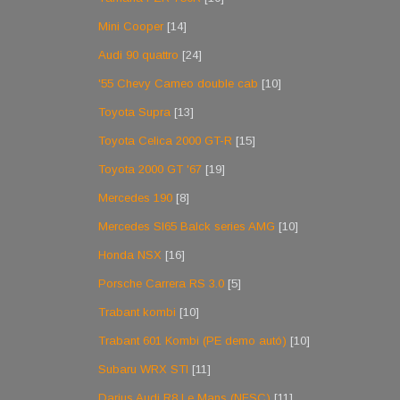
Mini Cooper
[14]
Audi 90 quattro
[24]
'55 Chevy Cameo double cab
[10]
Toyota Supra
[13]
Toyota Celica 2000 GT-R
[15]
Toyota 2000 GT '67
[19]
Mercedes 190
[8]
Mercedes Sl65 Balck series AMG
[10]
Honda NSX
[16]
Porsche Carrera RS 3.0
[5]
Trabant kombi
[10]
Trabant 601 Kombi (PE demo autó)
[10]
Subaru WRX STI
[11]
Darius Audi R8 Le Mans (NFSC)
[11]