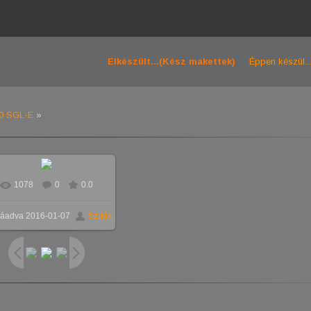
Elkészült...(Kész makettek)
Éppen készül...
00 SGL-E
»
1078
0
0.0
Valós méretben
1024x576
/
áadva
2016-01-07
Szikla
229.7Kb