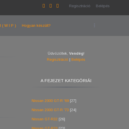
Regisztráció
Belépés
l ( W I P )
Hogyan készült?
Üdvözöllek
,
Vendég
!
Regisztráció
|
Belépés
A FEJEZET KATEGÓRIÁI
Nissan 2000 GT-R '69
[27]
Nissan 2000 GT-R '73
[24]
Nissan GT-R32
[26]
Nissan GT-R33
[23]