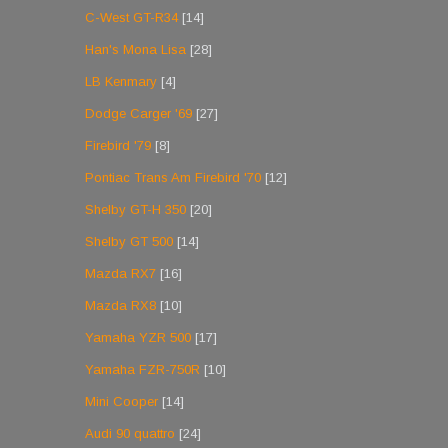
C-West GT-R34
[14]
Han's Mona Lisa
[28]
LB Kenmary
[4]
Dodge Carger '69
[27]
Firebird '79
[8]
Pontiac Trans Am Firebird '70
[12]
Shelby GT-H 350
[20]
Shelby GT 500
[14]
Mazda RX7
[16]
Mazda RX8
[10]
Yamaha YZR 500
[17]
Yamaha FZR-750R
[10]
Mini Cooper
[14]
Audi 90 quattro
[24]