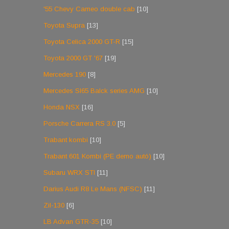
'55 Chevy Cameo double cab
[10]
Toyota Supra
[13]
Toyota Celica 2000 GT-R
[15]
Toyota 2000 GT '67
[19]
Mercedes 190
[8]
Mercedes Sl65 Balck series AMG
[10]
Honda NSX
[16]
Porsche Carrera RS 3.0
[5]
Trabant kombi
[10]
Trabant 601 Kombi (PE demo autó)
[10]
Subaru WRX STI
[11]
Darius Audi R8 Le Mans (NFSC)
[11]
Zil-130
[6]
LB Advan GTR-35
[10]