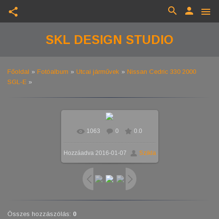
search
person
share
menu
SKL DESIGN STUDIO
Főoldal
»
Fotóalbum
»
Utcai járművek
»
Nissan Cedric 330 2000
SGL-E
»
1063
0
0.0
Valós méretben
1024x576
/
Hozzáadva
2016-01-07
Szikla
250.2Kb
Összes hozzászólás
:
0