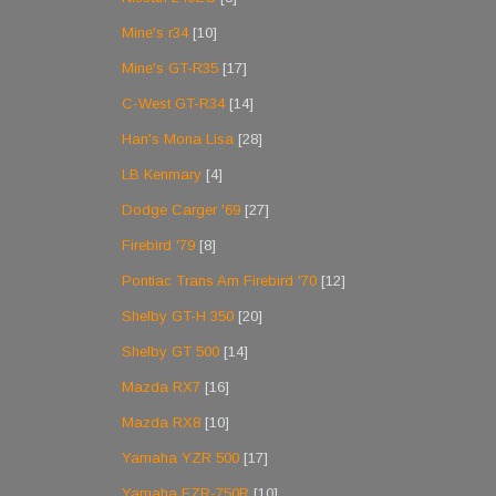
Mine's r34
[10]
Mine's GT-R35
[17]
C-West GT-R34
[14]
Han's Mona Lisa
[28]
LB Kenmary
[4]
Dodge Carger '69
[27]
Firebird '79
[8]
Pontiac Trans Am Firebird '70
[12]
Shelby GT-H 350
[20]
Shelby GT 500
[14]
Mazda RX7
[16]
Mazda RX8
[10]
Yamaha YZR 500
[17]
Yamaha FZR-750R
[10]