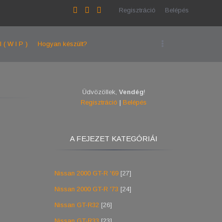
Regisztráció
Belépés
l ( W I P )
Hogyan készült?
Üdvözöllek
,
Vendég
!
Regisztráció
|
Belépés
A FEJEZET KATEGÓRIÁI
Nissan 2000 GT-R '69
[27]
Nissan 2000 GT-R '73
[24]
Nissan GT-R32
[26]
Nissan GT-R33
[23]