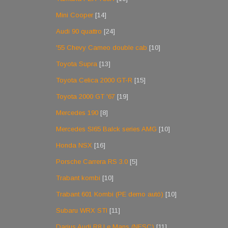
Mini Cooper
[14]
Audi 90 quattro
[24]
'55 Chevy Cameo double cab
[10]
Toyota Supra
[13]
Toyota Celica 2000 GT-R
[15]
Toyota 2000 GT '67
[19]
Mercedes 190
[8]
Mercedes Sl65 Balck series AMG
[10]
Honda NSX
[16]
Porsche Carrera RS 3.0
[5]
Trabant kombi
[10]
Trabant 601 Kombi (PE demo autó)
[10]
Subaru WRX STI
[11]
Darius Audi R8 Le Mans (NFSC)
[11]