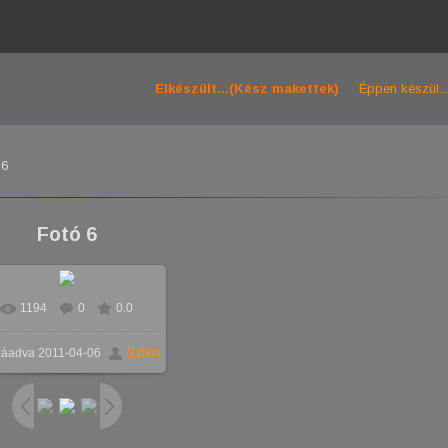
Elkészült...(Kész makettek)
Éppen készül...
 6
Fotó 6
1194
0
0.0
záadva
2011-04-06
Szikla