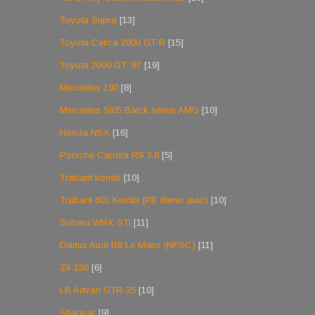
Toyota Supra
[13]
Toyota Celica 2000 GT-R
[15]
Toyota 2000 GT '67
[19]
Mercedes 190
[8]
Mercedes Sl65 Balck series AMG
[10]
Honda NSX
[16]
Porsche Carrera RS 3.0
[5]
Trabant kombi
[10]
Trabant 601 Kombi (PE demo autó)
[10]
Subaru WRX STI
[11]
Darius Audi R8 Le Mans (NFSC)
[11]
Zil-130
[6]
LB Advan GTR-35
[10]
Shaguár
[9]