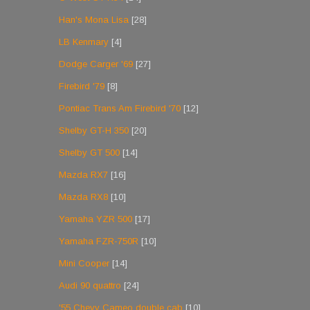
Han's Mona Lisa
[28]
LB Kenmary
[4]
Dodge Carger '69
[27]
Firebird '79
[8]
Pontiac Trans Am Firebird '70
[12]
Shelby GT-H 350
[20]
Shelby GT 500
[14]
Mazda RX7
[16]
Mazda RX8
[10]
Yamaha YZR 500
[17]
Yamaha FZR-750R
[10]
Mini Cooper
[14]
Audi 90 quattro
[24]
'55 Chevy Cameo double cab
[10]