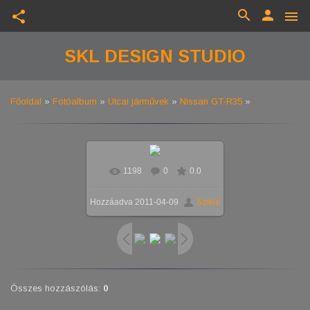
search
person
share
menu
SKL DESIGN STUDIO
Főoldal
»
Fotóalbum
»
Utcai járművek
»
Nissan GT-R35
»
1198
0
0.0
Hozzáadva
2011-04-09
Szikla
Összes hozzászólás
:
0