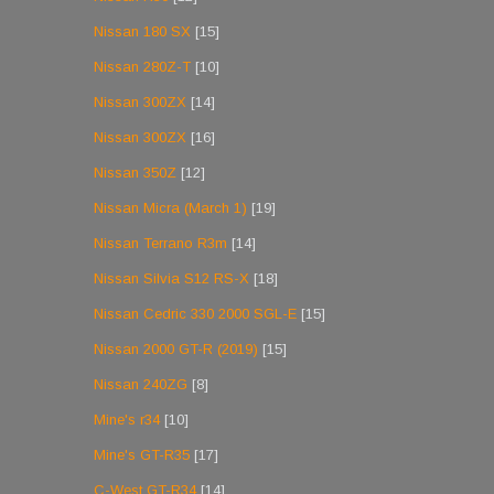
Nissan 180 SX
[15]
Nissan 280Z-T
[10]
Nissan 300ZX
[14]
Nissan 300ZX
[16]
Nissan 350Z
[12]
Nissan Micra (March 1)
[19]
Nissan Terrano R3m
[14]
Nissan Silvia S12 RS-X
[18]
Nissan Cedric 330 2000 SGL-E
[15]
Nissan 2000 GT-R (2019)
[15]
Nissan 240ZG
[8]
Mine's r34
[10]
Mine's GT-R35
[17]
C-West GT-R34
[14]