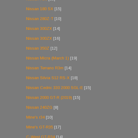
Nissan 180 SX
[15]
Nissan 280Z-T
[10]
Nissan 300ZX
[14]
Nissan 300ZX
[16]
Nissan 350Z
[12]
Nissan Micra (March 1)
[19]
Nissan Terrano R3m
[14]
Nissan Silvia S12 RS-X
[18]
Nissan Cedric 330 2000 SGL-E
[15]
Nissan 2000 GT-R (2019)
[15]
Nissan 240ZG
[8]
Mine's r34
[10]
Mine's GT-R35
[17]
C-West GT-R34
[14]