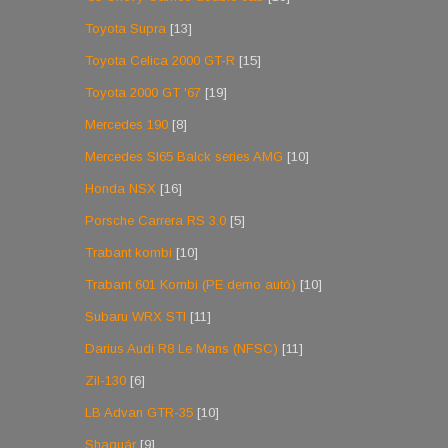
Toyota Supra
[13]
Toyota Celica 2000 GT-R
[15]
Toyota 2000 GT '67
[19]
Mercedes 190
[8]
Mercedes Sl65 Balck series AMG
[10]
Honda NSX
[16]
Porsche Carrera RS 3.0
[5]
Trabant kombi
[10]
Trabant 601 Kombi (PE demo autó)
[10]
Subaru WRX STI
[11]
Darius Audi R8 Le Mans (NFSC)
[11]
Zil-130
[6]
LB Advan GTR-35
[10]
Shaguár
[9]