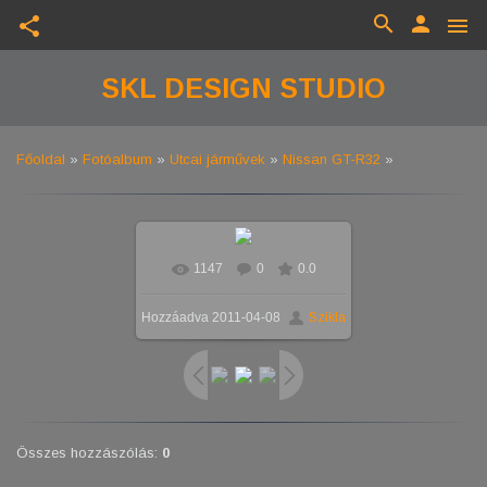
search
person
share
menu
SKL DESIGN STUDIO
Főoldal
»
Fotóalbum
»
Utcai járművek
»
Nissan GT-R32
»
1147
0
0.0
Hozzáadva
2011-04-08
Szikla
Összes hozzászólás
:
0