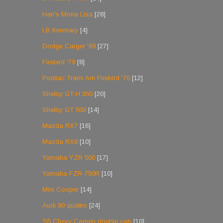
Han's Mona Lisa
[28]
LB Kenmary
[4]
Dodge Carger '69
[27]
Firebird '79
[8]
Pontiac Trans Am Firebird '70
[12]
Shelby GT-H 350
[20]
Shelby GT 500
[14]
Mazda RX7
[16]
Mazda RX8
[10]
Yamaha YZR 500
[17]
Yamaha FZR-750R
[10]
Mini Cooper
[14]
Audi 90 quattro
[24]
'55 Chevy Cameo double cab
[10]