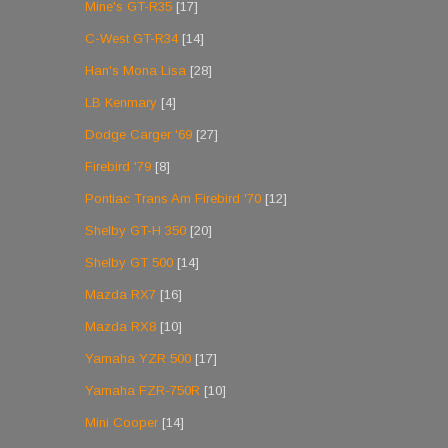
Mine's GT-R35
[17]
C-West GT-R34
[14]
Han's Mona Lisa
[28]
LB Kenmary
[4]
Dodge Carger '69
[27]
Firebird '79
[8]
Pontiac Trans Am Firebird '70
[12]
Shelby GT-H 350
[20]
Shelby GT 500
[14]
Mazda RX7
[16]
Mazda RX8
[10]
Yamaha YZR 500
[17]
Yamaha FZR-750R
[10]
Mini Cooper
[14]