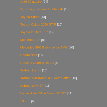
Audi 90 quattro
[24]
'55 Chevy Cameo double cab
[10]
Toyota Supra
[13]
Toyota Celica 2000 GT-R
[15]
Toyota 2000 GT '67
[19]
Mercedes 190
[8]
Mercedes Sl65 Balck series AMG
[10]
Honda NSX
[16]
Porsche Carrera RS 3.0
[5]
Trabant kombi
[10]
Trabant 601 Kombi (PE demo autó)
[10]
Subaru WRX STI
[11]
Darius Audi R8 Le Mans (NFSC)
[11]
Zil-130
[6]