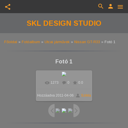
search
person
share
menu
SKL DESIGN STUDIO
Főoldal
»
Fotóalbum
»
Utcai járművek
»
Nissan GT-R33
» Fotó 1
Fotó 1
1273
0
0.0
Hozzáadva
2011-04-06
Szikla