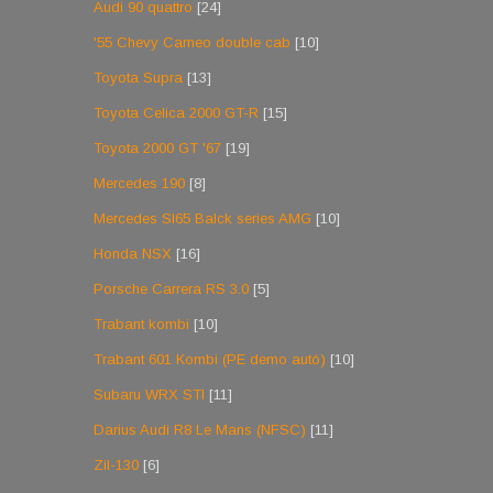
Audi 90 quattro
[24]
'55 Chevy Cameo double cab
[10]
Toyota Supra
[13]
Toyota Celica 2000 GT-R
[15]
Toyota 2000 GT '67
[19]
Mercedes 190
[8]
Mercedes Sl65 Balck series AMG
[10]
Honda NSX
[16]
Porsche Carrera RS 3.0
[5]
Trabant kombi
[10]
Trabant 601 Kombi (PE demo autó)
[10]
Subaru WRX STI
[11]
Darius Audi R8 Le Mans (NFSC)
[11]
Zil-130
[6]