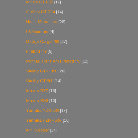
Mine's GT-R35
[17]
C-West GT-R34
[14]
Han's Mona Lisa
[28]
LB Kenmary
[4]
Dodge Carger '69
[27]
Firebird '79
[8]
Pontiac Trans Am Firebird '70
[12]
Shelby GT-H 350
[20]
Shelby GT 500
[14]
Mazda RX7
[16]
Mazda RX8
[10]
Yamaha YZR 500
[17]
Yamaha FZR-750R
[10]
Mini Cooper
[14]