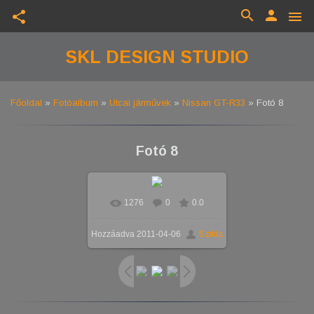
search
person
share
menu
SKL DESIGN STUDIO
Főoldal
»
Fotóalbum
»
Utcai járművek
»
Nissan GT-R33
» Fotó 8
Fotó 8
1276
0
0.0
Hozzáadva
2011-04-06
Szikla