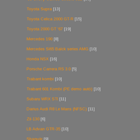
Toyota Supra
[13]
Toyota Celica 2000 GT-R
[15]
Toyota 2000 GT '67
[19]
Mercedes 190
[8]
Mercedes Sl65 Balck series AMG
[10]
Honda NSX
[16]
Porsche Carrera RS 3.0
[5]
Trabant kombi
[10]
Trabant 601 Kombi (PE demo autó)
[10]
Subaru WRX STI
[11]
Darius Audi R8 Le Mans (NFSC)
[11]
Zil-130
[6]
LB Advan GTR-35
[10]
Shaguár
[9]