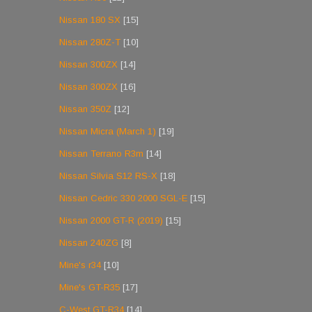
Nissan 180 SX
[15]
Nissan 280Z-T
[10]
Nissan 300ZX
[14]
Nissan 300ZX
[16]
Nissan 350Z
[12]
Nissan Micra (March 1)
[19]
Nissan Terrano R3m
[14]
Nissan Silvia S12 RS-X
[18]
Nissan Cedric 330 2000 SGL-E
[15]
Nissan 2000 GT-R (2019)
[15]
Nissan 240ZG
[8]
Mine's r34
[10]
Mine's GT-R35
[17]
C-West GT-R34
[14]