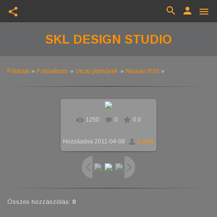
search
person
share
menu
SKL DESIGN STUDIO
Főoldal
»
Fotóalbum
»
Utcai járművek
»
Nissan R30
»
1250
0
0.0
Hozzáadva
2011-04-08
Szikla
Összes hozzászólás
:
0