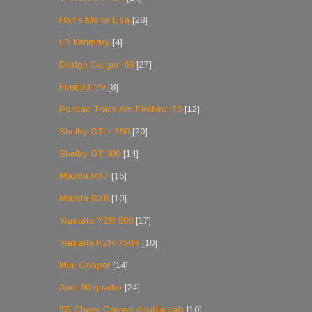
Han's Mona Lisa
[28]
LB Kenmary
[4]
Dodge Carger '69
[27]
Firebird '79
[8]
Pontiac Trans Am Firebird '70
[12]
Shelby GT-H 350
[20]
Shelby GT 500
[14]
Mazda RX7
[16]
Mazda RX8
[10]
Yamaha YZR 500
[17]
Yamaha FZR-750R
[10]
Mini Cooper
[14]
Audi 90 quattro
[24]
'55 Chevy Cameo double cab
[10]