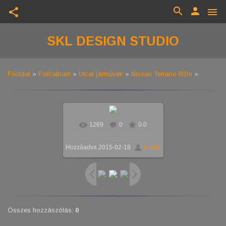
search
person
share
menu
SKL DESIGN STUDIO
Főoldal
»
Fotóalbum
»
Utcai járművek
»
Nissan Terrano R3m
»
1269
0
0.0
Valós méretben
1024x768
/
Hozzáadva
2015-02-18
Szikla
359.9Kb
Összes hozzászólás
:
0