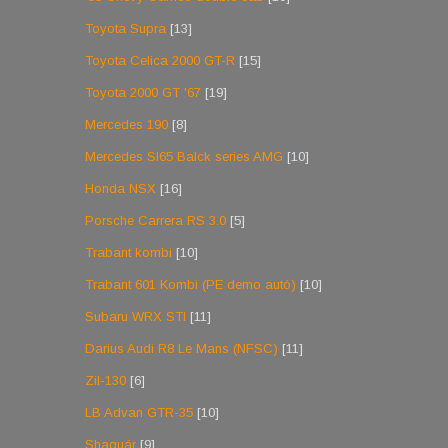
Toyota Supra
[13]
Toyota Celica 2000 GT-R
[15]
Toyota 2000 GT '67
[19]
Mercedes 190
[8]
Mercedes Sl65 Balck series AMG
[10]
Honda NSX
[16]
Porsche Carrera RS 3.0
[5]
Trabant kombi
[10]
Trabant 601 Kombi (PE demo autó)
[10]
Subaru WRX STI
[11]
Darius Audi R8 Le Mans (NFSC)
[11]
Zil-130
[6]
LB Advan GTR-35
[10]
Shaguár
[9]