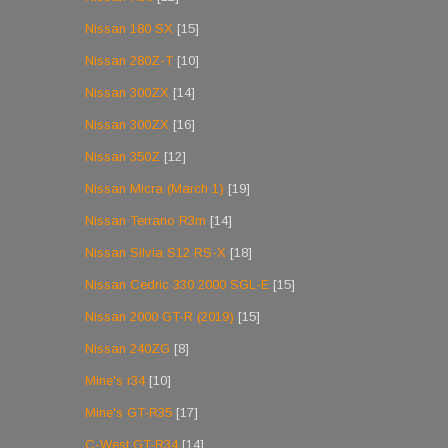
Nissan 180 SX
[15]
Nissan 280Z-T
[10]
Nissan 300ZX
[14]
Nissan 300ZX
[16]
Nissan 350Z
[12]
Nissan Micra (March 1)
[19]
Nissan Terrano R3m
[14]
Nissan Silvia S12 RS-X
[18]
Nissan Cedric 330 2000 SGL-E
[15]
Nissan 2000 GT-R (2019)
[15]
Nissan 240ZG
[8]
Mine's r34
[10]
Mine's GT-R35
[17]
C-West GT-R34
[14]