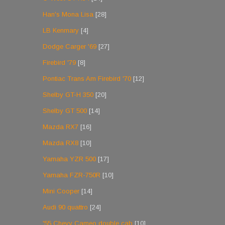
Han's Mona Lisa
[28]
LB Kenmary
[4]
Dodge Carger '69
[27]
Firebird '79
[8]
Pontiac Trans Am Firebird '70
[12]
Shelby GT-H 350
[20]
Shelby GT 500
[14]
Mazda RX7
[16]
Mazda RX8
[10]
Yamaha YZR 500
[17]
Yamaha FZR-750R
[10]
Mini Cooper
[14]
Audi 90 quattro
[24]
'55 Chevy Cameo double cab
[10]