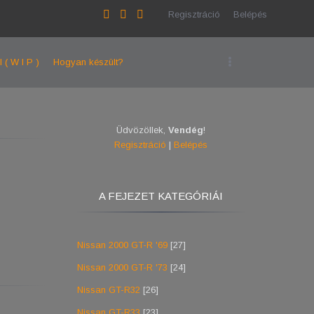
Regisztráció
Belépés
l ( W I P )
Hogyan készült?
Üdvözöllek
,
Vendég
!
Regisztráció
|
Belépés
A FEJEZET KATEGÓRIÁI
Nissan 2000 GT-R '69
[27]
Nissan 2000 GT-R '73
[24]
Nissan GT-R32
[26]
Nissan GT-R33
[23]