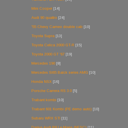
Mini Cooper
[14]
Audi 90 quattro
[24]
'55 Chevy Cameo double cab
[10]
Toyota Supra
[13]
Toyota Celica 2000 GT-R
[15]
Toyota 2000 GT '67
[19]
Mercedes 190
[8]
Mercedes Sl65 Balck series AMG
[10]
Honda NSX
[16]
Porsche Carrera RS 3.0
[5]
Trabant kombi
[10]
Trabant 601 Kombi (PE demo autó)
[10]
Subaru WRX STI
[11]
Darius Audi R8 Le Mans (NFSC)
[11]