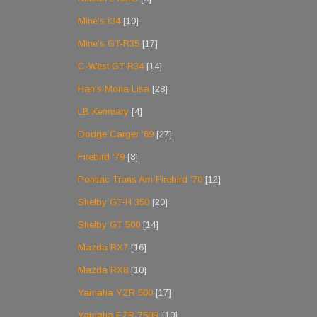
Mine's r34
[10]
Mine's GT-R35
[17]
C-West GT-R34
[14]
Han's Mona Lisa
[28]
LB Kenmary
[4]
Dodge Carger '69
[27]
Firebird '79
[8]
Pontiac Trans Am Firebird '70
[12]
Shelby GT-H 350
[20]
Shelby GT 500
[14]
Mazda RX7
[16]
Mazda RX8
[10]
Yamaha YZR 500
[17]
Yamaha FZR-750R
[10]