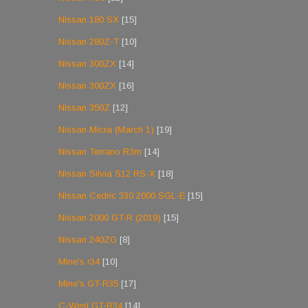
Nissan 180 SX
[15]
Nissan 280Z-T
[10]
Nissan 300ZX
[14]
Nissan 300ZX
[16]
Nissan 350Z
[12]
Nissan Micra (March 1)
[19]
Nissan Terrano R3m
[14]
Nissan Silvia S12 RS-X
[18]
Nissan Cedric 330 2000 SGL-E
[15]
Nissan 2000 GT-R (2019)
[15]
Nissan 240ZG
[8]
Mine's r34
[10]
Mine's GT-R35
[17]
C-West GT-R34
[14]