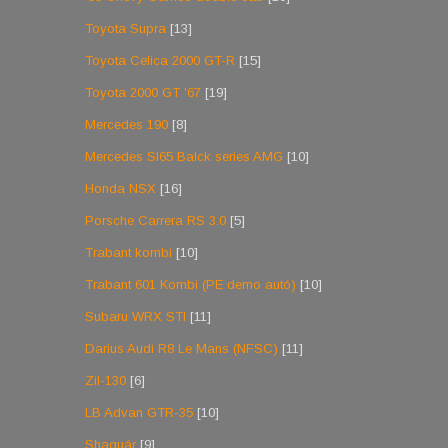
Toyota Supra
[13]
Toyota Celica 2000 GT-R
[15]
Toyota 2000 GT '67
[19]
Mercedes 190
[8]
Mercedes Sl65 Balck series AMG
[10]
Honda NSX
[16]
Porsche Carrera RS 3.0
[5]
Trabant kombi
[10]
Trabant 601 Kombi (PE demo autó)
[10]
Subaru WRX STI
[11]
Darius Audi R8 Le Mans (NFSC)
[11]
Zil-130
[6]
LB Advan GTR-35
[10]
Shaguár
[9]