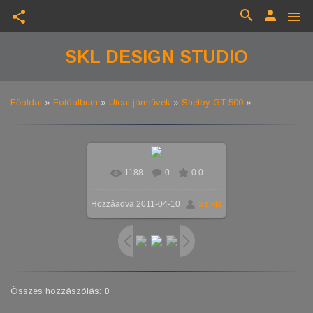
search
person
share
menu
SKL DESIGN STUDIO
Főoldal
»
Fotóalbum
»
Utcai járművek
»
Shelby GT 500
»
1188
0
0.0
Hozzáadva
2011-04-10
Szikla
Összes hozzászólás
:
0