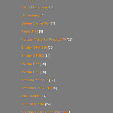
Han's Mona Lisa
[28]
LB Kenmary
[4]
Dodge Carger '69
[27]
Firebird '79
[8]
Pontiac Trans Am Firebird '70
[12]
Shelby GT-H 350
[20]
Shelby GT 500
[14]
Mazda RX7
[16]
Mazda RX8
[10]
Yamaha YZR 500
[17]
Yamaha FZR-750R
[10]
Mini Cooper
[14]
Audi 90 quattro
[24]
'55 Chevy Cameo double cab
[10]