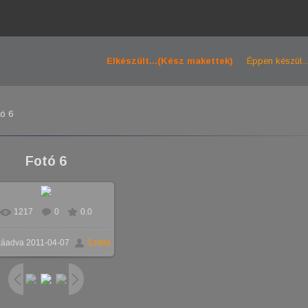
Elkészült...(Kész makettek)
Éppen készül...
ó 6
Fotó 6
1217
0
0.0
záadva
2011-04-07
Szikla