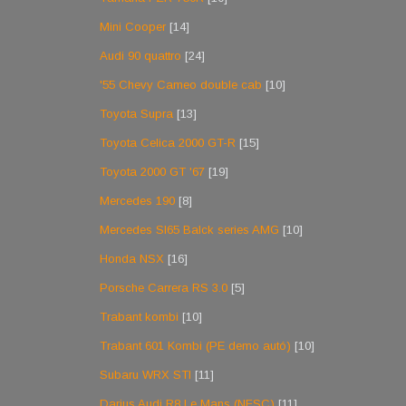
Mini Cooper
[14]
Audi 90 quattro
[24]
'55 Chevy Cameo double cab
[10]
Toyota Supra
[13]
Toyota Celica 2000 GT-R
[15]
Toyota 2000 GT '67
[19]
Mercedes 190
[8]
Mercedes Sl65 Balck series AMG
[10]
Honda NSX
[16]
Porsche Carrera RS 3.0
[5]
Trabant kombi
[10]
Trabant 601 Kombi (PE demo autó)
[10]
Subaru WRX STI
[11]
Darius Audi R8 Le Mans (NFSC)
[11]