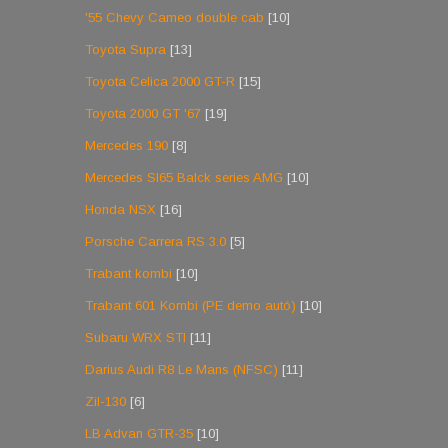
'55 Chevy Cameo double cab
[10]
Toyota Supra
[13]
Toyota Celica 2000 GT-R
[15]
Toyota 2000 GT '67
[19]
Mercedes 190
[8]
Mercedes Sl65 Balck series AMG
[10]
Honda NSX
[16]
Porsche Carrera RS 3.0
[5]
Trabant kombi
[10]
Trabant 601 Kombi (PE demo autó)
[10]
Subaru WRX STI
[11]
Darius Audi R8 Le Mans (NFSC)
[11]
Zil-130
[6]
LB Advan GTR-35
[10]