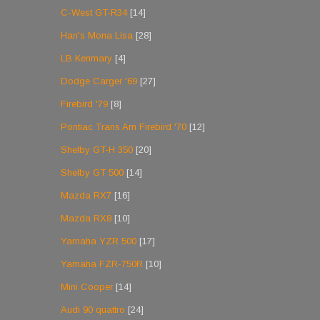
C-West GT-R34
[14]
Han's Mona Lisa
[28]
LB Kenmary
[4]
Dodge Carger '69
[27]
Firebird '79
[8]
Pontiac Trans Am Firebird '70
[12]
Shelby GT-H 350
[20]
Shelby GT 500
[14]
Mazda RX7
[16]
Mazda RX8
[10]
Yamaha YZR 500
[17]
Yamaha FZR-750R
[10]
Mini Cooper
[14]
Audi 90 quattro
[24]