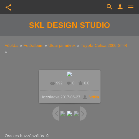
search
person
share
menu
SKL DESIGN STUDIO
Főoldal
»
Fotóalbum
»
Utcai járművek
»
Toyota Celica 2000 GT-R
»
992
0
0.0
Valós méretben
1024x576
/
Hozzáadva
2017-06-27
Szikla
241.0Kb
Összes hozzászólás
:
0