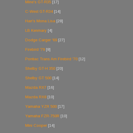
Mine's GT-R35
[17]
C-West GT-R34
[14]
Han's Mona Lisa
[28]
LB Kenmary
[4]
Dodge Carger '69
[27]
Firebird '79
[8]
Pontiac Trans Am Firebird '70
[12]
Shelby GT-H 350
[20]
Shelby GT 500
[14]
Mazda RX7
[16]
Mazda RX8
[10]
Yamaha YZR 500
[17]
Yamaha FZR-750R
[10]
Mini Cooper
[14]