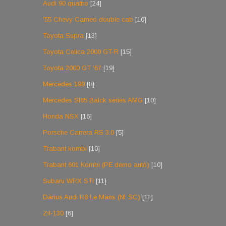
Audi 90 quattro
[24]
'55 Chevy Cameo double cab
[10]
Toyota Supra
[13]
Toyota Celica 2000 GT-R
[15]
Toyota 2000 GT '67
[19]
Mercedes 190
[8]
Mercedes Sl65 Balck series AMG
[10]
Honda NSX
[16]
Porsche Carrera RS 3.0
[5]
Trabant kombi
[10]
Trabant 601 Kombi (PE demo autó)
[10]
Subaru WRX STI
[11]
Darius Audi R8 Le Mans (NFSC)
[11]
Zil-130
[6]