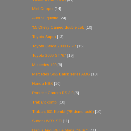
Mini Cooper
[14]
Audi 90 quattro
[24]
'55 Chevy Cameo double cab
[10]
Toyota Supra
[13]
Toyota Celica 2000 GT-R
[15]
Toyota 2000 GT '67
[19]
Mercedes 190
[8]
Mercedes Sl65 Balck series AMG
[10]
Honda NSX
[16]
Porsche Carrera RS 3.0
[5]
Trabant kombi
[10]
Trabant 601 Kombi (PE demo autó)
[10]
Subaru WRX STI
[11]
Darius Audi R8 Le Mans (NFSC)
[11]