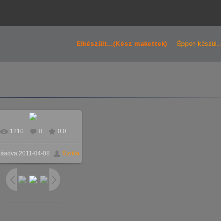
Elkészült...(Kész makettek)
Éppen készül...
1210
0
0.0
záadva
2011-04-08
Szikla