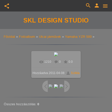
search
person
share
menu
SKL DESIGN STUDIO
Főoldal
»
Fotóalbum
»
Utcai járművek
»
Yamaha YZR 500
»
1210
0
0.0
Hozzáadva
2011-04-08
Szikla
Összes hozzászólás
:
0