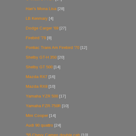
Han's Mona Lisa
[28]
LB Kenmary
[4]
Dodge Carger '69
[27]
Firebird '79
[8]
Pontiac Trans Am Firebird '70
[12]
Shelby GT-H 350
[20]
Shelby GT 500
[14]
Mazda RX7
[16]
Mazda RX8
[10]
Yamaha YZR 500
[17]
Yamaha FZR-750R
[10]
Mini Cooper
[14]
Audi 90 quattro
[24]
'55 Chevy Cameo double cab
[10]