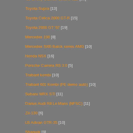
Toyota Supra
[13]
Toyota Celica 2000 GT-R
[15]
Toyota 2000 GT '67
[19]
Mercedes 190
[8]
Mercedes Sl65 Balck series AMG
[10]
Honda NSX
[16]
Porsche Carrera RS 3.0
[5]
Trabant kombi
[10]
Trabant 601 Kombi (PE demo autó)
[10]
Subaru WRX STI
[11]
Darius Audi R8 Le Mans (NFSC)
[11]
Zil-130
[6]
LB Advan GTR-35
[10]
Shaguár
[9]