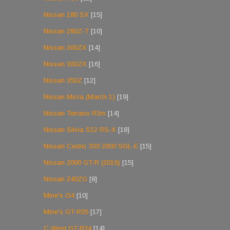
Nissan 180 SX
[15]
Nissan 280Z-T
[10]
Nissan 300ZX
[14]
Nissan 300ZX
[16]
Nissan 350Z
[12]
Nissan Micra (March 1)
[19]
Nissan Terrano R3m
[14]
Nissan Silvia S12 RS-X
[18]
Nissan Cedric 330 2000 SGL-E
[15]
Nissan 2000 GT-R (2019)
[15]
Nissan 240ZG
[8]
Mine's r34
[10]
Mine's GT-R35
[17]
C-West GT-R34
[14]