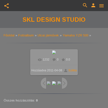
search
person
share
menu
SKL DESIGN STUDIO
Főoldal
»
Fotóalbum
»
Utcai járművek
»
Yamaha YZR 500
»
1232
0
0.0
Hozzáadva
2011-04-08
Szikla
Összes hozzászólás
:
0