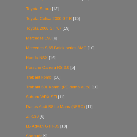
Toyota Supra
[13]
Toyota Celica 2000 GT-R
[15]
Toyota 2000 GT '67
[19]
Mercedes 190
[8]
Mercedes Sl65 Balck series AMG
[10]
Honda NSX
[16]
Porsche Carrera RS 3.0
[5]
Trabant kombi
[10]
Trabant 601 Kombi (PE demo autó)
[10]
Subaru WRX STI
[11]
Darius Audi R8 Le Mans (NFSC)
[11]
Zil-130
[6]
LB Advan GTR-35
[10]
Shaguár
[9]