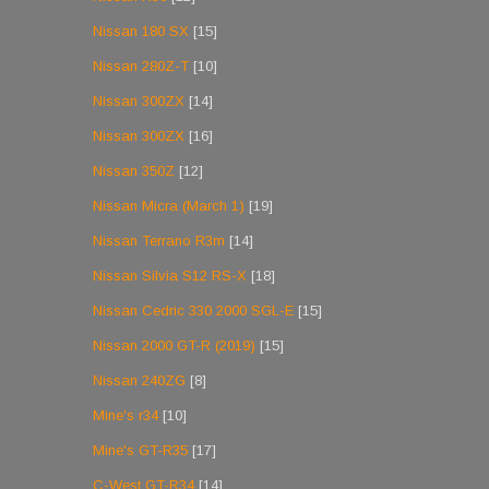
Nissan 180 SX
[15]
Nissan 280Z-T
[10]
Nissan 300ZX
[14]
Nissan 300ZX
[16]
Nissan 350Z
[12]
Nissan Micra (March 1)
[19]
Nissan Terrano R3m
[14]
Nissan Silvia S12 RS-X
[18]
Nissan Cedric 330 2000 SGL-E
[15]
Nissan 2000 GT-R (2019)
[15]
Nissan 240ZG
[8]
Mine's r34
[10]
Mine's GT-R35
[17]
C-West GT-R34
[14]