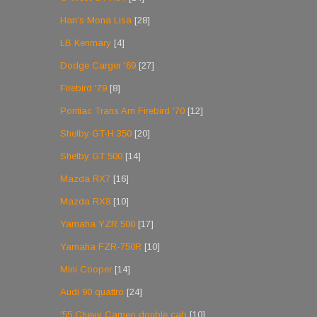
Han's Mona Lisa
[28]
LB Kenmary
[4]
Dodge Carger '69
[27]
Firebird '79
[8]
Pontiac Trans Am Firebird '70
[12]
Shelby GT-H 350
[20]
Shelby GT 500
[14]
Mazda RX7
[16]
Mazda RX8
[10]
Yamaha YZR 500
[17]
Yamaha FZR-750R
[10]
Mini Cooper
[14]
Audi 90 quattro
[24]
'55 Chevy Cameo double cab
[10]